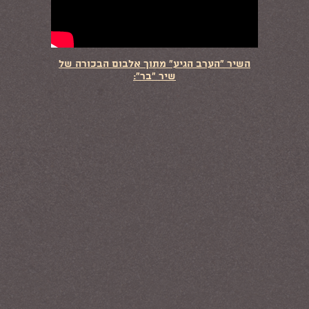
השיר "הערב הגיע" מתוך אלבום הבכורה של
שיר "בר":