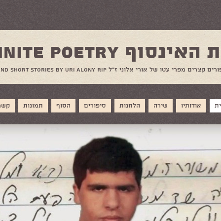
ינסוף Infinite Poetry
ים מפרי עטו של אורי אלוני ז"ל Poetry and short stories by Uri Alony RIP
ת
אודותיו
שירה
הלחנות
סיפורים
הסוף
תמונות
קשר