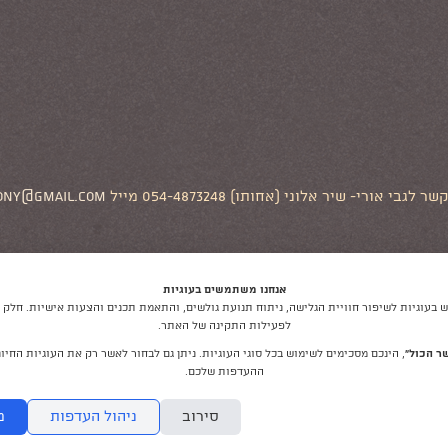
לגבי אורי- שיר אלוני (אחותו) 054-4873248 מייל
ony@gmail.com
אנחנו משתמשים בעוגיות
בעוגיות לשיפור חוויית הגלישה, ניתוח תנועת גולשים, והתאמת תכנים והצעות אישיות. חלק מ
לפעילות התקינה של האתר.
ר הכול”
, הינכם מסכימים לשימוש בכל סוגי העוגיות. ניתן גם לבחור לאשר רק את העוגיות החיונ
ההעדפות שלכם.
© כל הזכויות שמורות לאורי אלוני ז"ל ולמשפחתו.
סירוב
ניהול העדפות
מ
ספטמבר 2018